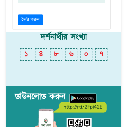
তৈরি করুন
দর্শনার্থীর সংখ্যা
১
৪
৮
৬
০
৭
ডাউনলোড করুন
http://rti/2Fpi42E