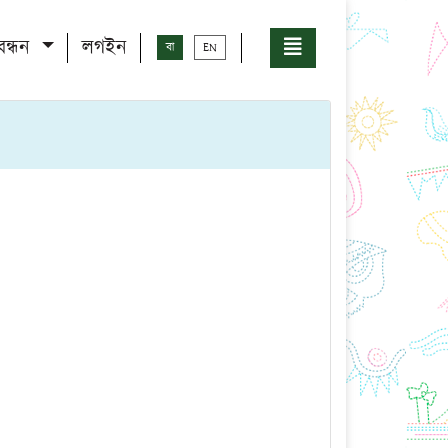
বন্ধন
লগইন
বা
EN