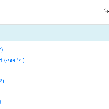
নি
')
শ (ফরম 'খ')
')
ম