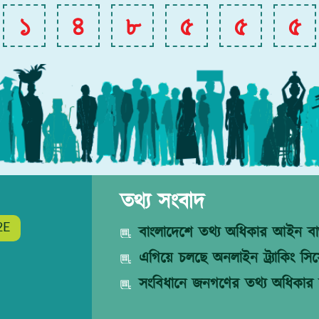
১
৪
৮
৫
৫
৫
তথ্য সংবাদ
2E
বাংলাদেশে তথ্য অধিকার আইন বাস
এগিয়ে চলছে অনলাইন ট্র্যাকিং সিস্
সংবিধানে জনগণের তথ্য অধিকার 