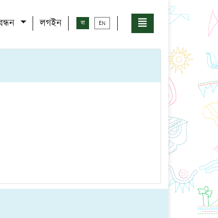
বন্ধন
লগইন
বা
EN