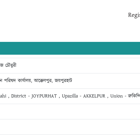
Regi
জ চৌধুরী
য়ন পরিষদ কার্যালয়, আক্কেলপুর, জয়পুরহাট
hahi , District - JOYPURHAT , Upazilla - AKKELPUR , Union - রুকিন্দ