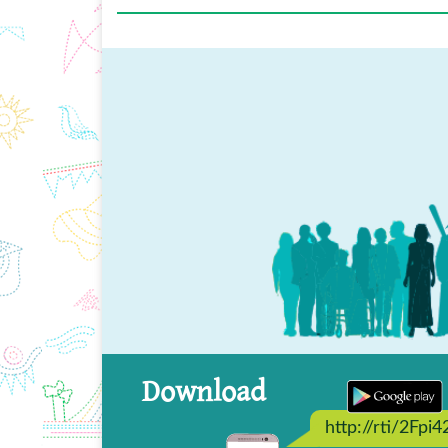
Download
http://rti/2Fpi4