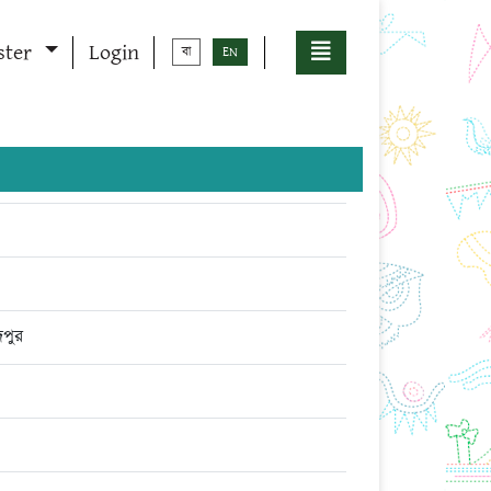
ster
Login
বা
EN
িপুর