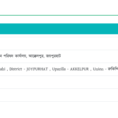
য়ন পরিষদ কার্যালয়, আক্কেলপুর, জয়পুরহাট
hahi , District - JOYPURHAT , Upazilla - AKKELPUR , Union - রুকিন্দ