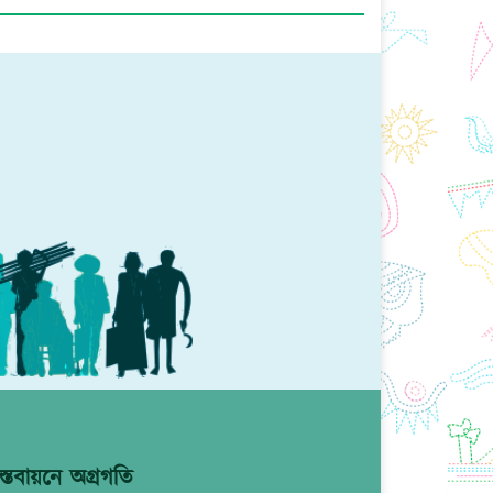
্তবায়নে অগ্রগতি