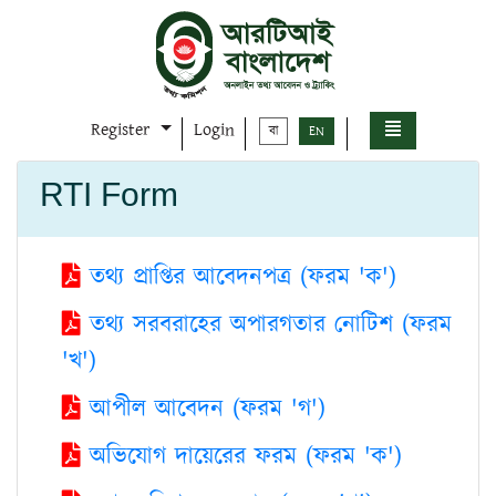
Register
Login
বা
EN
RTI Form
তথ্য প্রাপ্তির আবেদনপত্র (ফরম 'ক')
তথ্য সরবরাহের অপারগতার নোটিশ (ফরম
'খ')
আপীল আবেদন (ফরম 'গ')
অভিযোগ দায়েরের ফরম (ফরম 'ক')