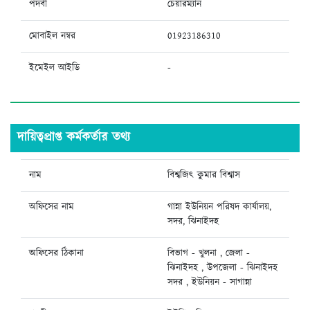
পদবী
চেয়ারম্যান
মোবাইল নম্বর
01923186310
ইমেইল আইডি
-
দায়িত্বপ্রাপ্ত কর্মকর্তার তথ্য
নাম
বিশ্বজিৎ কুমার বিশ্বাস
অফিসের নাম
গান্না ইউনিয়ন পরিষদ কার্যালয়,
সদর, ঝিনাইদহ
অফিসের ঠিকানা
বিভাগ - খুলনা , জেলা -
ঝিনাইদহ , উপজেলা - ঝিনাইদহ
সদর , ইউনিয়ন - সাগান্না