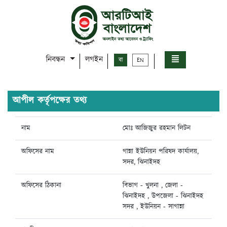
নিবন্ধন
লগইন
বা
EN
আপীল কর্তৃপক্ষের তথ্য
নাম
মোঃ আজিজুর রহমান লিটন
অফিসের নাম
গান্না ইউনিয়ন পরিষদ কার্যালয়,
সদর, ঝিনাইদহ
অফিসের ঠিকানা
বিভাগ - খুলনা , জেলা -
ঝিনাইদহ , উপজেলা - ঝিনাইদহ
সদর , ইউনিয়ন - সাগান্না