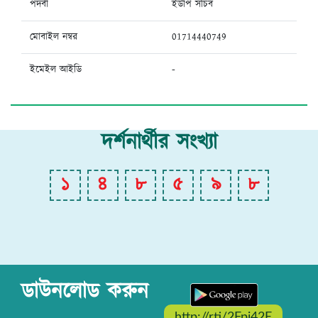
পদবী
ইউপি সচিব
মোবাইল নম্বর
01714440749
ইমেইল আইডি
-
দর্শনার্থীর সংখ্যা
১
৪
৮
৫
৯
৮
ডাউনলোড করুন
http://rti/2Fpi42E