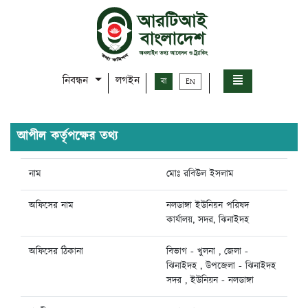
নিবন্ধন
লগইন
বা
EN
আপীল কর্তৃপক্ষের তথ্য
নাম
মোঃ রবিউল ইসলাম
অফিসের নাম
নলডাঙ্গা ইউনিয়ন পরিষদ
কার্যালয়, সদর, ঝিনাইদহ
অফিসের ঠিকানা
বিভাগ - খুলনা , জেলা -
ঝিনাইদহ , উপজেলা - ঝিনাইদহ
সদর , ইউনিয়ন - নলডাঙ্গা