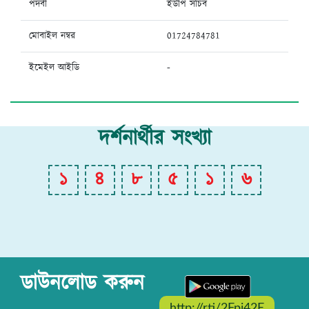
পদবী
ইউপি সচিব
মোবাইল নম্বর
01724784781
ইমেইল আইডি
-
দর্শনার্থীর সংখ্যা
১
৪
৮
৫
১
৬
ডাউনলোড করুন
http://rti/2Fpi42E