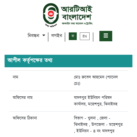
নিবন্ধন
লগইন
বা
EN
আপীল কর্তৃপক্ষের তথ্য
নাম
মোঃ রুবেল আহমেদ (প্যানেল
চেঃ)
অফিসের নাম
যাদবপুর ইউনিয়ন পরিষদ
কার্যালয়, মহেশপুর, ঝিনাইদহ
অফিসের ঠিকানা
বিভাগ - খুলনা , জেলা -
ঝিনাইদহ , উপজেলা - মহেশপুর
, ইউনিয়ন - ৪ নং যাদবপুর