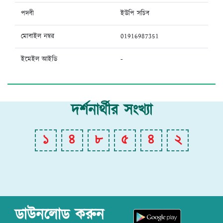
পদবী
ইউপি সচিব
মোবাইল নম্বর
01916987351
ইমেইল আইডি
-
দর্শনার্থীর সংখ্যা
১
৪
৮
৫
৪
২
ডাউনলোড করুন