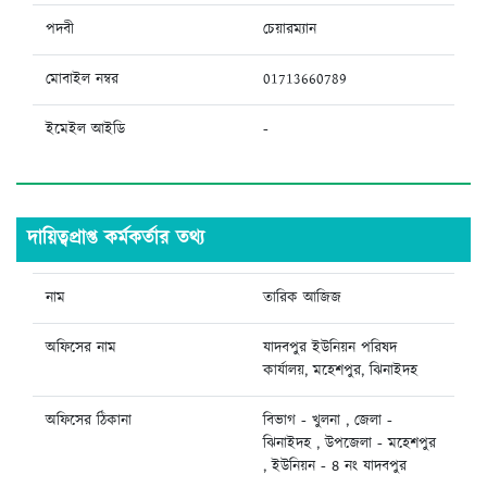
পদবী
চেয়ারম্যান
মোবাইল নম্বর
01713660789
ইমেইল আইডি
-
দায়িত্বপ্রাপ্ত কর্মকর্তার তথ্য
নাম
তারিক আজিজ
অফিসের নাম
যাদবপুর ইউনিয়ন পরিষদ
কার্যালয়, মহেশপুর, ঝিনাইদহ
অফিসের ঠিকানা
বিভাগ - খুলনা , জেলা -
ঝিনাইদহ , উপজেলা - মহেশপুর
, ইউনিয়ন - ৪ নং যাদবপুর