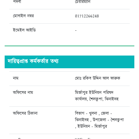
পদবী
চেয়ারম্যান
মোবাইল নম্বর
01712266248
ইমেইল আইডি
-
দায়িত্বপ্রাপ্ত কর্মকর্তার তথ্য
নাম
মোঃ রকিব উদ্দিন আল ফারুক
অফিসের নাম
মির্জাপুর ইউনিয়ন পরিষদ
কার্যালয়, শৈলকুপা, ঝিনাইদহ
অফিসের ঠিকানা
বিভাগ - খুলনা , জেলা -
ঝিনাইদহ , উপজেলা - শৈলকুপা
, ইউনিয়ন - মির্জাপুর