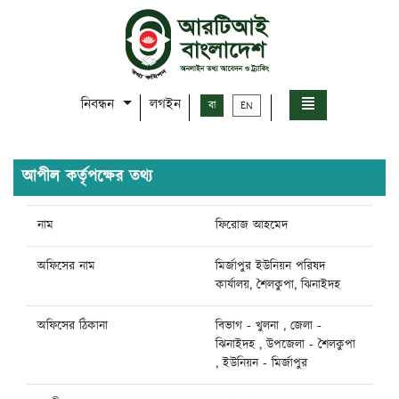
নিবন্ধন
লগইন
বা
EN
আপীল কর্তৃপক্ষের তথ্য
নাম
ফিরোজ আহমেদ
অফিসের নাম
মির্জাপুর ইউনিয়ন পরিষদ
কার্যালয়, শৈলকুপা, ঝিনাইদহ
অফিসের ঠিকানা
বিভাগ - খুলনা , জেলা -
ঝিনাইদহ , উপজেলা - শৈলকুপা
, ইউনিয়ন - মির্জাপুর