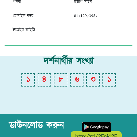
পদবী
ইউপি সচিব
মোবাইল নম্বর
01712973987
ইমেইল আইডি
-
দর্শনার্থীর সংখ্যা
১
৪
৮
৬
৩
১
ডাউনলোড করুন
http://rti/2Fpi42E