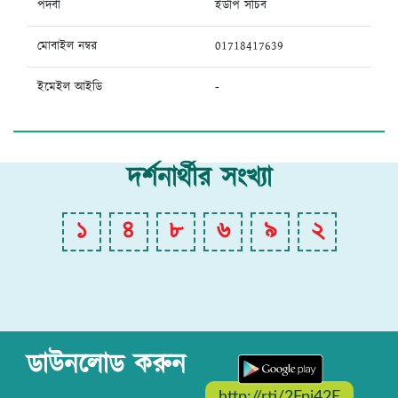
পদবী
ইউপি সচিব
মোবাইল নম্বর
01718417639
ইমেইল আইডি
-
দর্শনার্থীর সংখ্যা
১
৪
৮
৬
৯
২
ডাউনলোড করুন
http://rti/2Fpi42E