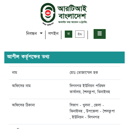
নিবন্ধন
লগইন
বা
EN
আপীল কর্তৃপক্ষের তথ্য
নাম
মোঃ তোজাম্মেল হক
অফিসের নাম
দিগনগর ইউনিয়ন পরিষদ
কার্যালয়, শৈলকুপা, ঝিনাইদহ
অফিসের ঠিকানা
বিভাগ - খুলনা , জেলা -
ঝিনাইদহ , উপজেলা - শৈলকুপা
, ইউনিয়ন - দিগনগর