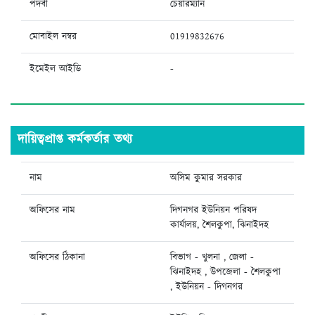
পদবী
চেয়ারম্যান
মোবাইল নম্বর
01919832676
ইমেইল আইডি
-
দায়িত্বপ্রাপ্ত কর্মকর্তার তথ্য
নাম
অসিম কুমার সরকার
অফিসের নাম
দিগনগর ইউনিয়ন পরিষদ
কার্যালয়, শৈলকুপা, ঝিনাইদহ
অফিসের ঠিকানা
বিভাগ - খুলনা , জেলা -
ঝিনাইদহ , উপজেলা - শৈলকুপা
, ইউনিয়ন - দিগনগর