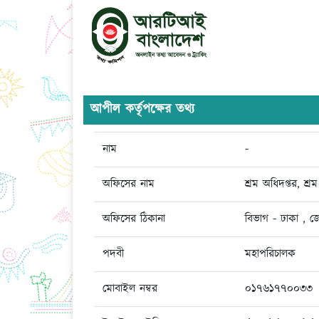
আপীল কর্তৃপক্ষের তথ্য
নাম
-
অফিসের নাম
শ্রম অধিদপ্তর, 
অফিসের ঠিকানা
বিভাগ - ঢাকা , জে
পদবী
মহাপরিচালক
মোবাইল নম্বর
০১৭৬১৭৭০০৩৩