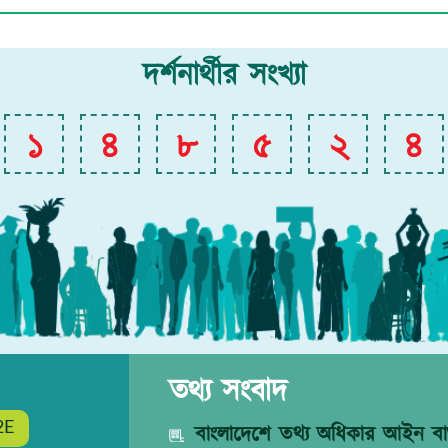
দর্শনার্থীর সংখ্যা
১
৪
৮
৫
২
৪
তথ্য সংবাদ
2E
বাংলাদেশে তথ্য অধিকার আইন বাস