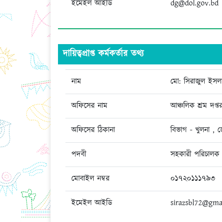
ইমেইল আইডি
dg@dol.gov.bd
দায়িত্বপ্রাপ্ত কর্মকর্তার তথ্য
নাম
মো: সিরাজুল ইসল
অফিসের নাম
আঞ্চলিক শ্রম দপ্ত
অফিসের ঠিকানা
বিভাগ - খুলনা , জ
পদবী
সহকারী পরিচালক
মোবাইল নম্বর
০১৭২০১১১৭৯৩
ইমেইল আইডি
sirazsbl72@gma