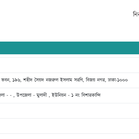
নি
শ্রম ভবন, ১৯৬, শহীদ সৈয়দ নজরুল ইসলাম সরণি, বিজয় নগর, ঢাকা-১০০০
লা - - , উপজেলা - মুলাদী , ইউনিয়ন - ১ নং বিশারকান্দি