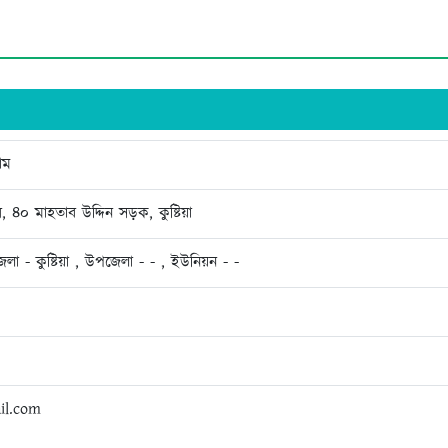
াম
র, ৪০ মাহতাব উদ্দিন সড়ক, কুষ্টিয়া
েলা - কুষ্টিয়া , উপজেলা - - , ইউনিয়ন - -
il.com