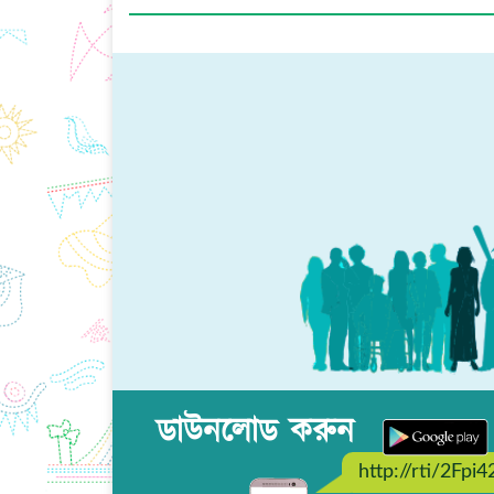
ডাউনলোড করুন
http://rti/2Fpi4