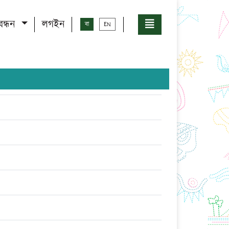
বন্ধন
লগইন
বা
EN