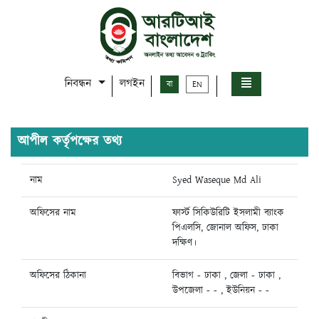
নিবন্ধন
লগইন
বা
EN
আপীল কর্তৃপক্ষের তথ্য
নাম
Syed Waseque Md Ali
অফিসের নাম
ফার্স্ট সিকিউরিটি ইসলামী ব্যাংক
পিএলসি, জোনাল অফিস, ঢাকা
দক্ষিণ।
অফিসের ঠিকানা
বিভাগ - ঢাকা , জেলা - ঢাকা ,
উপজেলা - - , ইউনিয়ন - -