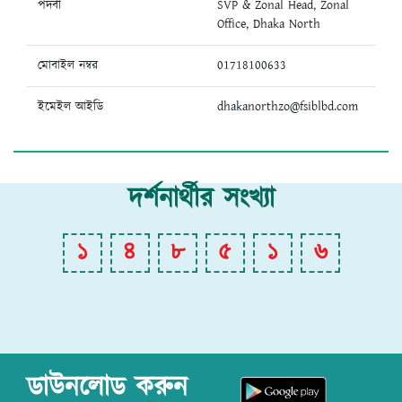
পদবী
SVP & Zonal Head, Zonal
Office, Dhaka North
মোবাইল নম্বর
01718100633
ইমেইল আইডি
dhakanorthzo@fsiblbd.com
দর্শনার্থীর সংখ্যা
১
৪
৮
৫
১
৬
ডাউনলোড করুন