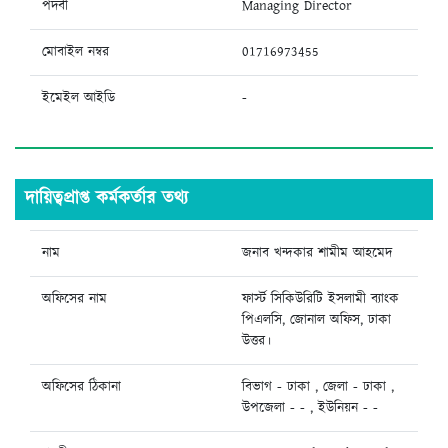
পদবী
Managing Director
মোবাইল নম্বর
01716973455
ইমেইল আইডি
-
দায়িত্বপ্রাপ্ত কর্মকর্তার তথ্য
নাম
জনাব খন্দকার শামীম আহমেদ
অফিসের নাম
ফার্স্ট সিকিউরিটি ইসলামী ব্যাংক
পিএলসি, জোনাল অফিস, ঢাকা
উত্তর।
অফিসের ঠিকানা
বিভাগ - ঢাকা , জেলা - ঢাকা ,
উপজেলা - - , ইউনিয়ন - -