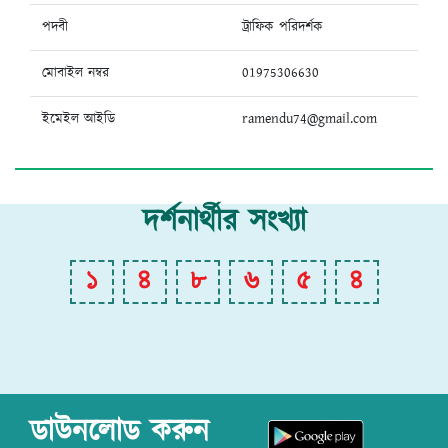
পদবী
ট্রাফিক পরিদর্শক
মোবাইল নম্বর
01975306630
ইমেইল আইডি
ramendu74@gmail.com
দর্শনার্থীর সংখ্যা
১
৪
৮
৬
৫
৪
ডাউনলোড করুন