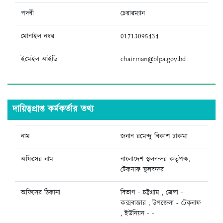
পদবী
চেয়ারম্যান
মোবাইল নম্বর
01713095434
ইমেইল আইডি
chairman@blpa.gov.bd
দায়িত্বপ্রাপ্ত কর্মকর্তার তথ্য
নাম
জনাব রমেন্দু বিকাশ চাকমা
অফিসের নাম
বাংলাদেশ স্থলবন্দর কর্তৃপক্ষ,
টেকনাফ স্থলবন্দর
অফিসের ঠিকানা
বিভাগ - চট্টগ্রাম , জেলা -
কক্সবাজার , উপজেলা - টেক্‌নাফ
, ইউনিয়ন - -