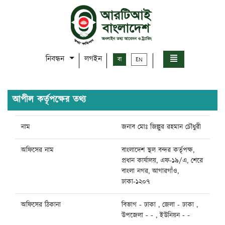
নিবন্ধন
লগইন
বা
EN
আপীল কর্তৃপক্ষের তথ্য
নাম
জনাব মোঃ জিল্লুর রহমান চৌধুরী
অফিসের নাম
বাংলাদেশ স্থল বন্দর কর্তৃপক্ষ,
প্রধান কার্যালয়, এফ-১৯/এ, শেরে
বাংলা নগর, আগারগাঁও,
ঢাকা-১২০৭
অফিসের ঠিকানা
বিভাগ - ঢাকা , জেলা - ঢাকা ,
উপজেলা - - , ইউনিয়ন - -