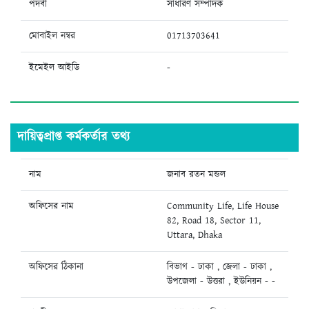
পদবী
সাধারণ সম্পাদক
মোবাইল নম্বর
01713703641
ইমেইল আইডি
-
দায়িত্বপ্রাপ্ত কর্মকর্তার তথ্য
নাম
জনাব রতন মন্ডল
অফিসের নাম
Community Life, Life House
82, Road 18, Sector 11,
Uttara, Dhaka
অফিসের ঠিকানা
বিভাগ - ঢাকা , জেলা - ঢাকা ,
উপজেলা - উত্তরা , ইউনিয়ন - -