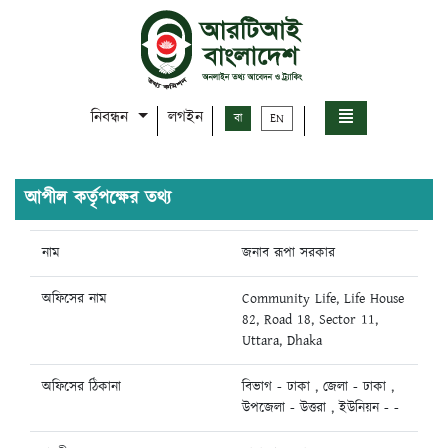
নিবন্ধন
লগইন
বা
EN
আপীল কর্তৃপক্ষের তথ্য
নাম
জনাব রূপা সরকার
অফিসের নাম
Community Life, Life House
82, Road 18, Sector 11,
Uttara, Dhaka
অফিসের ঠিকানা
বিভাগ - ঢাকা , জেলা - ঢাকা ,
উপজেলা - উত্তরা , ইউনিয়ন - -