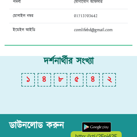
পদবী
যোগাযোগ অফিসার
মোবাইল নম্বর
01713703642
ইমেইল আইডি
comlifebd@gmail.com
দর্শনার্থীর সংখ্যা
১
৪
৮
৫
৪
২
ডাউনলোড করুন
http://rti/2Fpi42E