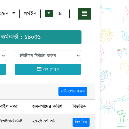
বন্ধন
লগইন
বা
EN
প্ত কর্মকর্তা : ১৯০৫১
সব দেখুন
ডাউনলোড করুন
বাইল নম্বর
হালনাগাদের তারিখ
বিস্তারিত
১৭৩৪৬৮১৩৯৪
২০২৬-০৭-৩১
বিস্তারিত