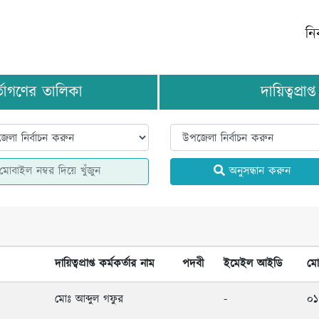
নি
র্তাগণের তালিকা
দায়িত্বপ্রা
অনুসন্ধান করুন
দায়িত্বপ্রাপ্ত কর্মকর্তার নাম
পদবী
ইমেইল আইডি
মো
মোঃ আব্দুল গফুর
-
০