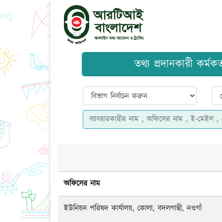
তথ্য প্রদানকারী কর্মক
অফিসের নাম
ইউনিয়ন পরিষদ কার্যালয়, কোলা, বদলগাছী, নওগাঁ