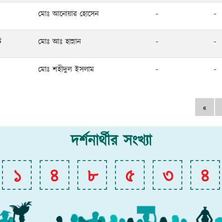
মোঃ আনোয়ার হোসেন
-
-
ট
মোঃ আঃ হান্নান
-
-
মোঃ শহীদুল ইসলাম
-
-
«
দর্শনার্থীর সংখ্যা
১
৪
৮
৫
৩
৪