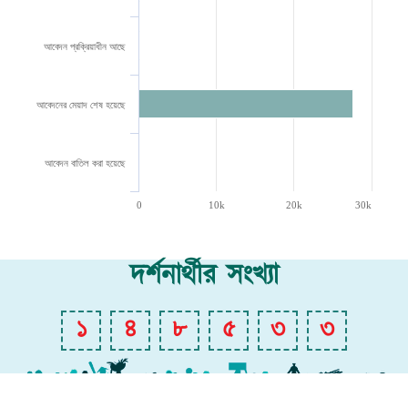
১৩৯
আবেদন প্রক্রিয়াধীন আছে
২৭৬৯৭
আবেদনের মেয়াদ শেষ হয়েছে
১৮
আবেদন বাতিল করা হয়েছে
0
10k
20k
30k
দর্শনার্থীর সংখ্যা
১
৪
৮
৫
৩
৩