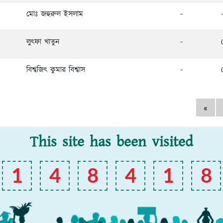
মোঃ জহুরুল ইসলাম
-
লুৎফা খাতুন
-
বিশ্বজিৎ কুমার বিশ্বাস
-
«
This site has been visited
1
4
8
4
1
8