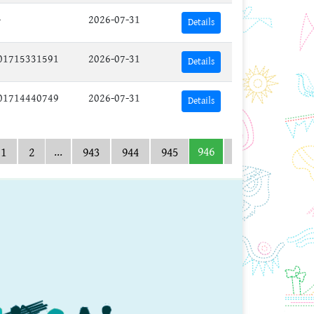
-
2026-07-31
Details
01715331591
2026-07-31
Details
01714440749
2026-07-31
Details
...
946
1
2
943
944
945
947
948