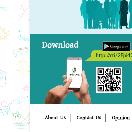
Download
http://rti/2Fpi4
About Us
Contact Us
Opinion